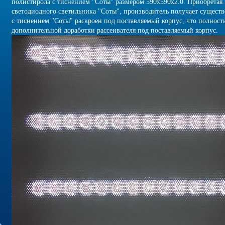
полистирола с тиснением "Соты" размером 590х590х2.0. Приобретая 
светодиодного светильника "Соты", производитель получает сущест
с тиснением "Соты" раскроен под поставляемый корпус, что полност
дополнительной доработки рассеивателя под поставляемый корпус.